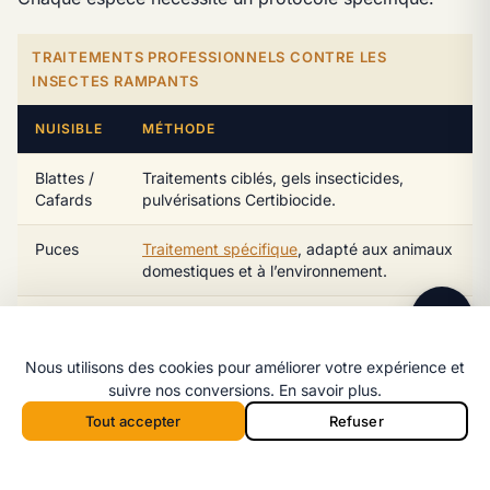
TRAITEMENTS PROFESSIONNELS CONTRE LES
INSECTES RAMPANTS
NUISIBLE
MÉTHODE
Ligne directe
Blattes /
Traitements ciblés, gels insecticides,
06 98 35 43 98
Cafards
pulvérisations Certibiocide.
Message WhatsApp
Puces
Traitement spécifique
, adapté aux animaux
Réponse rapide par message
domestiques et à l’environnement.
Punaises
Traitement ciblé et précis pour une
de lit
élimination efficace, incluant vapeur sèche
et pulvérisation.
Nous utilisons des cookies pour améliorer votre expérience et
suivre nos conversions.
En savoir plus
.
Fourmis
Traitements adaptés au type de fourmis et
Tout accepter
Refuser
à leur localisation.
Appeler 06 98 35 43 98
Devis
Appeler depuis la barre mobile :
Araignées
Traitements préventifs et curatifs.