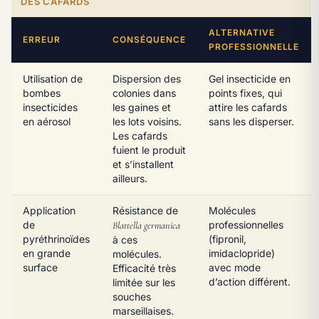
DES CAFARDS
ALTERNATIVE
ERREUR
CONSÉQUENCE
PROFESSIONNELLE
Utilisation de
Dispersion des
Gel insecticide en
bombes
colonies dans
points fixes, qui
insecticides
les gaines et
attire les cafards
en aérosol
les lots voisins.
sans les disperser.
Les cafards
fuient le produit
et s’installent
ailleurs.
Application
Résistance de
Molécules
de
professionnelles
Blattella germanica
pyréthrinoïdes
(fipronil,
à ces
en grande
imidaclopride)
molécules.
surface
avec mode
Efficacité très
d’action différent.
limitée sur les
souches
marseillaises.