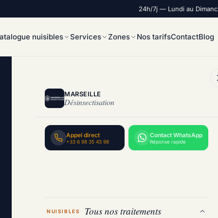
24h/7j — Lundi au Diman
atalogue nuisibles
Services
Zones
Nos tarifs
Contact
Blog
MARSEILLE
Désinsectisation
Appel direct
Contact WhatsApp
+33 6 98 35 43 98
Réponse rapide
Tous nos traitements
NUISIBLES