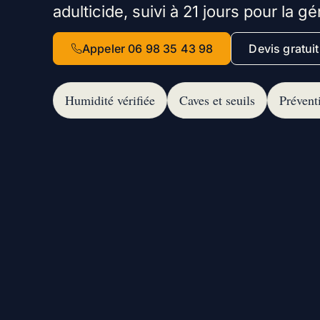
adulticide, suivi à 21 jours pour la g
Appeler 06 98 35 43 98
Devis gratuit
Appel :
Humidité vérifiée
Caves et seuils
Prévent