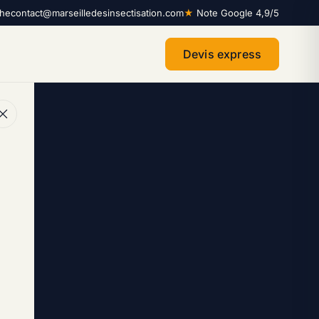
che
contact@marseilledesinsectisation.com
★
Note Google 4,9/5
Devis express