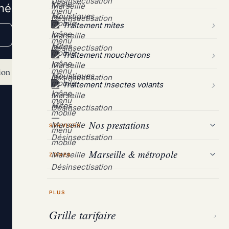
énération éclose.
Traitement mites
Traitement moucherons
ion bâti
Traitement insectes volants
Nos prestations
SERVICES
Marseille & métropole
ZONES
PLUS
Grille tarifaire