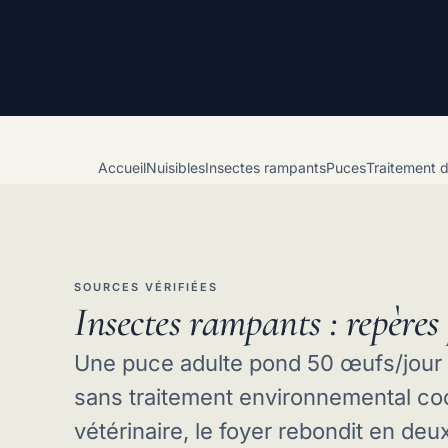
Accueil
Nuisibles
Insectes rampants
Puces
Traitement d
SOURCES VÉRIFIÉES
Insectes rampants : repères 
Une puce adulte pond 50 œufs/jour q
sans traitement environnemental co
vétérinaire, le foyer rebondit en de