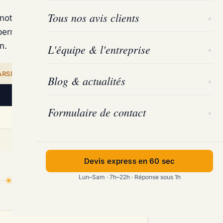
Tous nos avis clients
 notre équipe Marseille Désinsectisation se déplace
permet d’identifier l’espèce en cause, le niveau
n.
L'équipe & l'entreprise
ARSEILLE DÉSINSECTISATION
Blog & actualités
SOLUTION MARSEILLE DÉSINSECTISATION
Formulaire de contact
Traitements ciblés et
destruction de nids
Interventions rapides et efficaces
Devis express en 60 sec
Lun–Sam · 7h–22h · Réponse sous 1h