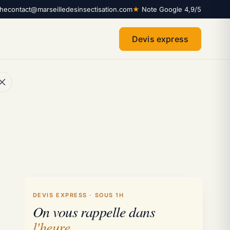
che
contact@marseilledesinsectisation.com
★
Note Google 4,9/5
Devis express
DEVIS EXPRESS · SOUS 1H
On vous rappelle dans
l'heure
.