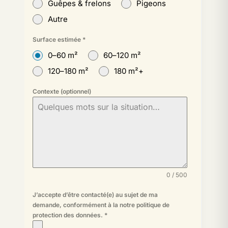
Guêpes & frelons
Pigeons
Autre
Surface estimée
*
0–60 m²
60–120 m²
120–180 m²
180 m²+
Contexte (optionnel)
0 / 500
J’accepte d’être contacté(e) au sujet de ma
demande, conformément à la
notre politique de
protection des données
.
*