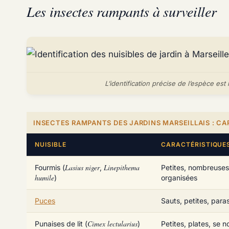
Les insectes rampants à surveiller
L’identification précise de l’espèce est
INSECTES RAMPANTS DES JARDINS MARSEILLAIS : C
NUISIBLE
CARACTÉRISTIQUE
Lasius niger
Linepithema
Fourmis (
,
Petites, nombreuses
humile
)
organisées
Puces
Sauts, petites, paras
Cimex lectularius
Punaises de lit (
)
Petites, plates, se n