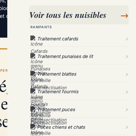
es, frelons asiatiques et fourmis, surtout en été.
iocide identifie les foyers. Le traitement
Voir tous les nuisibles
→
t conseils d’entretien préventif, avec suivi à
RAMPANTS
Traitement cafards
Traitement punaises de lit
PERT / MARSEILLE
Traitement blattes
ger votre jardin
Traitement fourmis
et nuisibles à
Traitement puces
eille ?
Puces chiens et chats