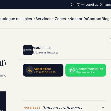
24h/7j — Lundi au Diman
atalogue nuisibles
Services
Zones
Nos tarifs
Contact
Blog
MARSEILLE
Désinsectisation
ardin à Marseille
Appel direct
Contact WhatsApp
+33 6 98 35 43 98
Réponse rapide
in de lecture
Tous nos traitements
NUISIBLES