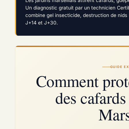
Les jardins marseillais attirent cafards, guêp
Un diagnostic gratuit par un technicien Certib
combine gel insecticide, destruction de nids e
J+14 et J+30.
GUIDE EX
Comment proté
des cafards 
Mars