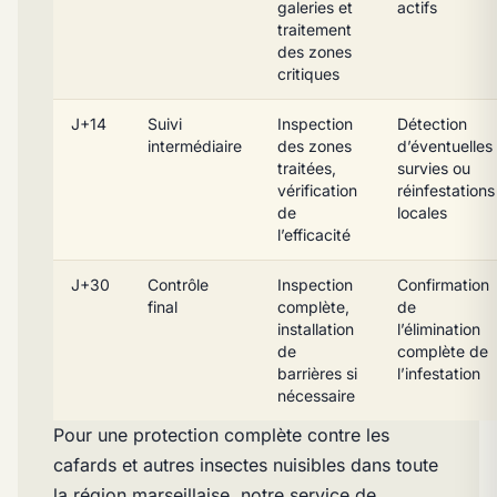
galeries et
actifs
traitement
des zones
critiques
J+14
Suivi
Inspection
Détection
intermédiaire
des zones
d’éventuelles
traitées,
survies ou
vérification
réinfestations
de
locales
l’efficacité
J+30
Contrôle
Inspection
Confirmation
final
complète,
de
installation
l’élimination
de
complète de
barrières si
l’infestation
nécessaire
Pour une protection complète contre les
cafards et autres insectes nuisibles dans toute
la région marseillaise, notre service de