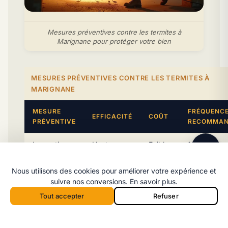
Mesures préventives contre les termites à
Marignane pour protéger votre bien
MESURES PRÉVENTIVES CONTRE LES TERMITES À
Ligne directe
06 98 35 43 98
MARIGNANE
Message WhatsApp
MESURE
FRÉQUENC
EFFICACITÉ
COÛT
Réponse rapide par message
PRÉVENTIVE
RECOMMAN
Inspection
Haute
Faible
1 fois par an
visuelle
(détection
annuelle
précoce)
Nous utilisons des cookies pour améliorer votre expérience et
suivre nos conversions.
En savoir plus
.
Traitement
Haute
Moyen
À l’installati
Tout accepter
Refuser
préventif du
(protection
puis tous le
bois
durable)
ans
Appeler 06 98 35 43 98
Devis
Appeler depuis la barre mobile :