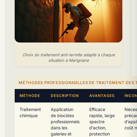
Choix du traitement anti-termite adapté à chaque
situation à Marignane
MÉTHODES PROFESSIONNELLES DE TRAITEMENT DES 
MÉTHODE
DESCRIPTION
AVANTAGES
INCO
Traitement
Application
Efficace
Néces
chimique
de biocides
rapide, large
préca
professionnels
spectre
d’appl
dans les
d’action,
coût 
galeries et
protection