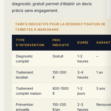
diagnostic gratuit permet d’établir un devis
précis sans engagement.
TARIFS INDICATIFS POUR LA DÉSINSECTISATION DE
TERMITES À MARIGNANE
TYPE
PRIX
DURÉE
GARANT
D’INTERVENTION
INDICATIF
Diagnostic
Gratuit
1-2
–
complet
heures
Traitement
150-300
3-4
1 an
localisé
€
heures
Traitement
800-1500
1-2
5 ans
complet maison
€
jours
Prévention
150-250
2-3
Renouvel
annuelle
€/an
heures