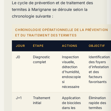
Le cycle de prévention et de traitement des
termites à Marignane se déroule selon la
chronologie suivante :
CHRONOLOGIE OPÉRATIONNELLE DE LA PRÉVENTION
ET DU TRAITEMENT DES TERMITES
JOUR
ÉTAPE
ACTIONS
OBJECTIF
J0
Diagnostic
Inspection
Identification
complet
visuelle,
des foyers
détection
d’infestation
d’humidité,
et des
endoscopie
facteurs
si
favorisants
nécessaire
J+1
Traitement
Application
Élimination
initial
de biocides
rapide des
dans les
termites