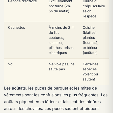
Période d’activité
Exclusivement
Diurne ou
nocturne (2h-
crépusculaire
5h du matin)
selon
l’espèce
Cachettes
À moins de 2 m
Cuisine
du lit :
(blattes),
coutures,
plantes
sommier,
(fourmis),
plinthes, prises
extérieur
électriques
(aoûtats)
Vol
Ne vole pas, ne
Certaines
saute pas
espèces
volent ou
sautent
Les aoûtats, les puces de parquet et les mites de
vêtements sont les confusions les plus fréquentes. Les
aoûtats piquent en extérieur et laissent des piqûres
autour des chevilles. Les puces sautent et piquent