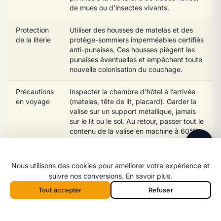
de mues ou d’insectes vivants.
Protection
Utiliser des housses de matelas et des
de la literie
protège-sommiers imperméables certifiés
anti-punaises. Ces housses piègent les
punaises éventuelles et empêchent toute
nouvelle colonisation du couchage.
Ligne directe
06 98 35 43 98
Précautions
Inspecter la chambre d’hôtel à l’arrivée
en voyage
(matelas, tête de lit, placard). Garder la
Message WhatsApp
valise sur un support métallique, jamais
Réponse rapide par message
sur le lit ou le sol. Au retour, passer tout le
contenu de la valise en machine à 60°C.
Vigilance
Inspecter minutieusement tout meuble,
avec les
matelas ou textile d’occasion avant de
Nous utilisons des cookies pour améliorer votre expérience et
meubles
l’introduire dans le logement. Les meubles
suivre nos conversions.
En savoir plus
.
d’occasion
abandonnés sur le trottoir sont un vecteur
Tout accepter
Refuser
de contamination fréquent.
Appeler 06 98 35 43 98
Devis
Appeler depuis la barre mobile :
Réduction
Coller le papier peint décollé, reboucher