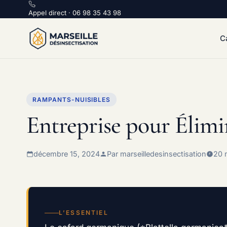
Appel direct :
Appel direct · 06 98 35 43 98
C
RAMPANTS-NUISIBLES
Entreprise pour Élimin
décembre 15, 2024
Par marseilledesinsectisation
20 
L’ESSENTIEL