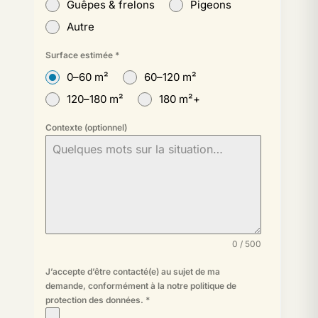
Guêpes & frelons
Pigeons
Autre
Surface estimée
*
0–60 m²
60–120 m²
120–180 m²
180 m²+
Contexte (optionnel)
0 / 500
J’accepte d’être contacté(e) au sujet de ma
demande, conformément à la
notre politique de
protection des données
.
*