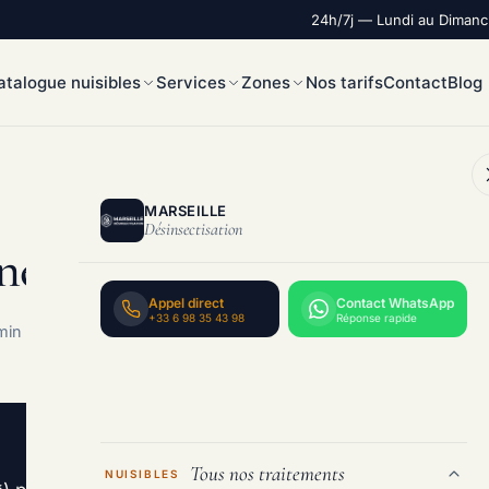
24h/7j — Lundi au Diman
atalogue nuisibles
Services
Zones
Nos tarifs
Contact
Blog
MARSEILLE
Désinsectisation
er les Cafards à Marseill
Appel direct
Contact WhatsApp
+33 6 98 35 43 98
Réponse rapide
min de lecture
Tous nos traitements
NUISIBLES