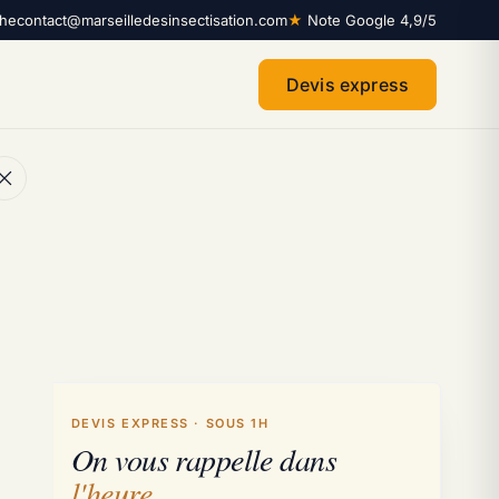
che
contact@marseilledesinsectisation.com
★
Note Google 4,9/5
Devis express
e
DEVIS EXPRESS · SOUS 1H
On vous rappelle dans
l'heure
.