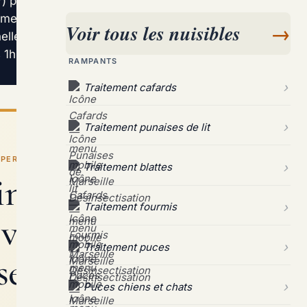
 prolifère dans les immeubles marseillais,
ements grand public. Seul un protocole
Voir tous les nuisibles
→
elle du bâtiment, garantit une élimination
 1h à Marseille.
RAMPANTS
Traitement cafards
Traitement punaises de lit
PERT / MARSEILLE
Traitement blattes
ner durablement
Traitement fourmis
s votre immeuble à
Traitement puces
eille ?
Puces chiens et chats