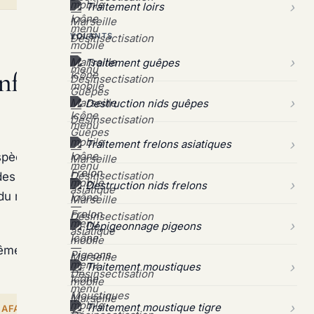
Traitement loirs
VOLANTS
Traitement guêpes
festation de cafards à
Destruction nids guêpes
Traitement frelons asiatiques
pèce dominante dans les habitations marseillaises,
s sombres sur le pronotum. Nocturne et lucifère, il
Destruction nids frelons
idu repéré en journée signale une colonie déjà
Dépigeonnage pigeons
même sans formation entomologique. Voici les
Traitement moustiques
Traitement moustique tigre
CAFARDS