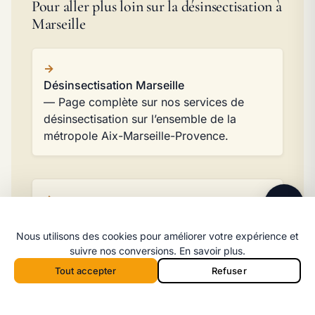
Pour aller plus loin sur la désinsectisation à
Marseille
Désinsectisation Marseille
— Page complète sur nos services de
Ligne directe
désinsectisation sur l’ensemble de la
06 98 35 43 98
métropole Aix-Marseille-Provence.
Message WhatsApp
Réponse rapide par message
Intervention dans le 11e arrondissement
— Couverture détaillée du quartier Saint-
Nous utilisons des cookies pour améliorer votre expérience et
Marcel et des zones voisines.
suivre nos conversions.
En savoir plus
.
Tout accepter
Refuser
Appeler 06 98 35 43 98
Devis
Appeler depuis la barre mobile :