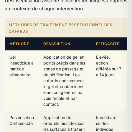
Désinsectisation associe plusieurs techniques adaptées
au contexte de chaque intervention.
MÉTHODES DE TRAITEMENT PROFESSIONNEL DES
CAFARDS
MÉTHODE
DESCRIPTION
EFFICACITÉ
Gel
Application de gel en
Élevée,
insecticide à
points précis dans les
action
matrice
zones de passage et
différée sur 7
alimentaire
de nidification. Les
à 14 jours
cafards consomment
le gel et contaminent
leurs congénères par
voie fécale et par
contact.
Pulvérisation
Application de
Immédiate
Certibiocide
produits biocides sur
sur les
les surfaces à traiter :
individus