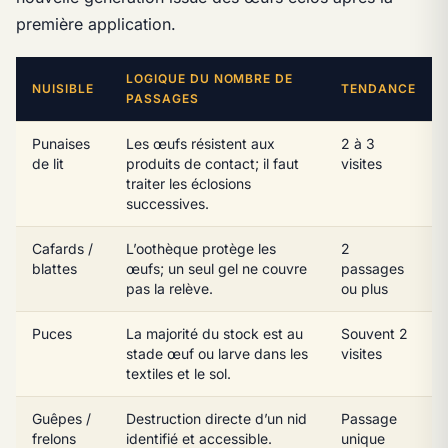
première application.
LOGIQUE DU NOMBRE DE
NUISIBLE
TENDANCE
PASSAGES
Punaises
Les œufs résistent aux
2 à 3
de lit
produits de contact; il faut
visites
traiter les éclosions
successives.
Cafards /
L’oothèque protège les
2
blattes
œufs; un seul gel ne couvre
passages
pas la relève.
ou plus
Puces
La majorité du stock est au
Souvent 2
stade œuf ou larve dans les
visites
textiles et le sol.
Guêpes /
Destruction directe d’un nid
Passage
frelons
identifié et accessible.
unique