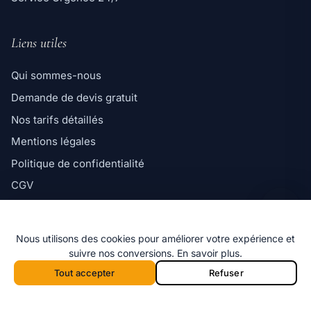
Liens utiles
Qui sommes-nous
Demande de devis gratuit
Ligne directe
Nos tarifs détaillés
06 98 35 43 98
Mentions légales
Message WhatsApp
Politique de confidentialité
Réponse rapide par message
CGV
Politique de cookies
Nous utilisons des cookies pour améliorer votre expérience et
suivre nos conversions.
En savoir plus
.
Tout accepter
Refuser
© 2026 Marseille Désinsectisation — Tous
f
i
x
G
Appeler 06 98 35 43 98
Devis
droits réservés.
Appeler depuis la barre mobile :