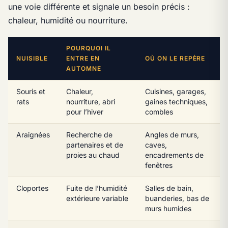
une voie différente et signale un besoin précis :
chaleur, humidité ou nourriture.
POURQUOI IL
NUISIBLE
ENTRE EN
OÙ ON LE REPÈRE
AUTOMNE
Souris et
Chaleur,
Cuisines, garages,
rats
nourriture, abri
gaines techniques,
pour l’hiver
combles
Araignées
Recherche de
Angles de murs,
partenaires et de
caves,
proies au chaud
encadrements de
fenêtres
Cloportes
Fuite de l’humidité
Salles de bain,
extérieure variable
buanderies, bas de
murs humides