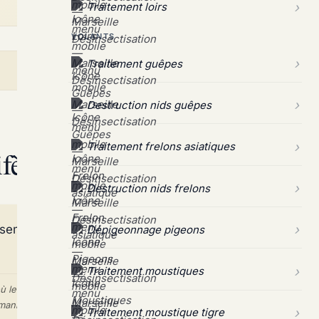
Traitement loirs
VOLANTS
Traitement guêpes
Destruction nids guêpes
Traitement frelons asiatiques
fèrent-ils à Les Olives ?
Destruction nids frelons
Dépigeonnage pigeons
Traitement moustiques
 les immeubles collectifs favorisent la prolifération des cafards
maniques.
Traitement moustique tigre