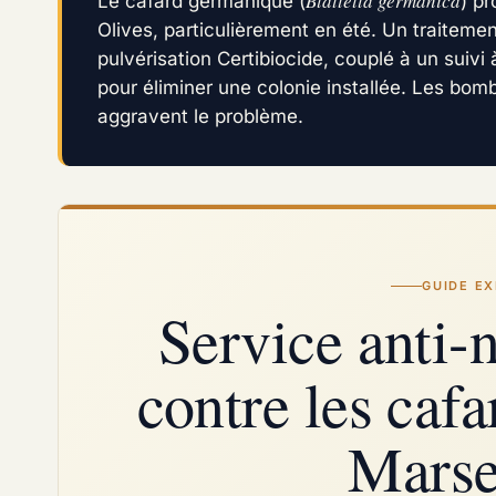
Blattella germanica
Le cafard germanique (
) pr
Olives, particulièrement en été. Un traitemen
pulvérisation Certibiocide, couplé à un suivi
pour éliminer une colonie installée. Les bo
aggravent le problème.
GUIDE EX
Service anti-n
contre les cafa
Marse