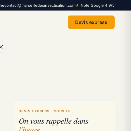
che
contact@marseilledesinsectisation.com
★
Note Google 4,9/5
Devis express
DEVIS EXPRESS · SOUS 1H
On vous rappelle dans
l'heure
.