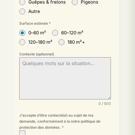
Guêpes & frelons
Pigeons
Autre
Surface estimée
*
0–60 m²
60–120 m²
120–180 m²
180 m²+
Contexte (optionnel)
0 / 500
J’accepte d’être contacté(e) au sujet de ma
demande, conformément à la
notre politique de
protection des données
.
*