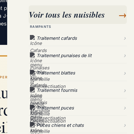
olifère dans les immeubles collectifs de Les
t professionnel par gel insecticide et
Voir tous les nuisibles
→
 à J+14 et J+30, reste la seule méthode fiable
mbes du commerce dispersent les colonies et
RAMPANTS
Traitement cafards
Traitement punaises de lit
Traitement blattes
PERT / LES OLIVES
uisibles certifié
Traitement fourmis
rds à Les Olives,
Traitement puces
ille 13e
Puces chiens et chats