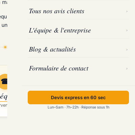
 majorité des cas.
Tous nos avis clients
équipe Marseille Désinsectisation se déplace sous 1h
 un devis transparent.
L'équipe & l'entreprise
Blog & actualités
Formulaire de contact
☎
 équipe Certibiocide
Devis express en 60 sec
ervention sous 1h à Les Olives
Lun–Sam · 7h–22h · Réponse sous 1h