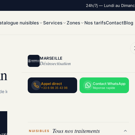
24h/7j — Lundi au Diman
atalogue nuisibles
Services
Zones
Nos tarifs
Contact
Blog
MARSEILLE
Désinsectisation
nti-nuisibles certifié
Appel direct
Contact WhatsApp
+33 6 98 35 43 98
Réponse rapide
de lecture
Tous nos traitements
NUISIBLES