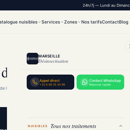
24h/7j — Lundi au Diman
atalogue nuisibles
Services
Zones
Nos tarifs
Contact
Blog
MARSEILLE
Désinsectisation
désinsectisation profess
Appel direct
Contact WhatsApp
+33 6 98 35 43 98
Réponse rapide
de lecture
Tous nos traitements
NUISIBLES