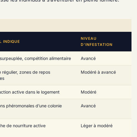
NIVEAU
L INDIQUE
D’INFESTATION
 surpeuplée, compétition alimentaire
Avancé
 régulier, zones de repos
Modéré à avancé
ées
ction active dans le logement
Modéré
ons phéromonales d’une colonie
Avancé
he de nourriture active
Léger à modéré