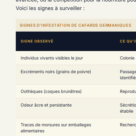
Voici les signes à surveiller :
SIGNES D’INFESTATION DE CAFARDS GERMANIQUES
SIGNE OBSERVÉ
CE QU’I
Individus vivants visibles le jour
Colonie
Excréments noirs (grains de poivre)
Passage
identifi
Oothèques (coques brunâtres)
Reprodu
Odeur âcre et persistante
Sécréti
établie
Traces de morsures sur emballages
Recherc
alimentaires