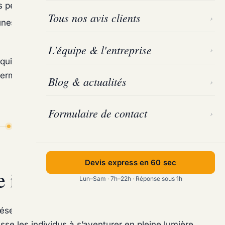
période de gel naturel qui limiterait les populations
Tous nos avis clients
nes mal entretenues (caves, local poubelles,
L'équipe & l'entreprise
quipe Marseille Désinsectisation se déplace sous 1h
ermet d’identifier l’ampleur de la colonisation avant
Blog & actualités
Formulaire de contact
Devis express en 60 sec
infestation de cafards ?
Lun–Sam · 7h–22h · Réponse sous 1h
résence diurne indique généralement une infestation
sse les individus à s’aventurer en pleine lumière.