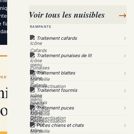
ement de Marseille, présentent des conditions
aniques : humidité marine, immeubles anciens,
Voir tous les nuisibles
→
ntervention professionnelle Certibiocide, avec
fiable pour éliminer une infestation installée.
RAMPANTS
 dans le secteur.
Traitement cafards
Traitement punaises de lit
Traitement blattes
PERT / LES GOUDES
ner les cafards
Traitement fourmis
oudes ?
Traitement puces
Puces chiens et chats