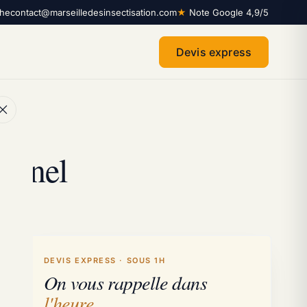
che
contact@marseilledesinsectisation.com
★
Note Google 4,9/5
Devis express
ionnel
DEVIS EXPRESS · SOUS 1H
On vous rappelle dans
l'heure
.