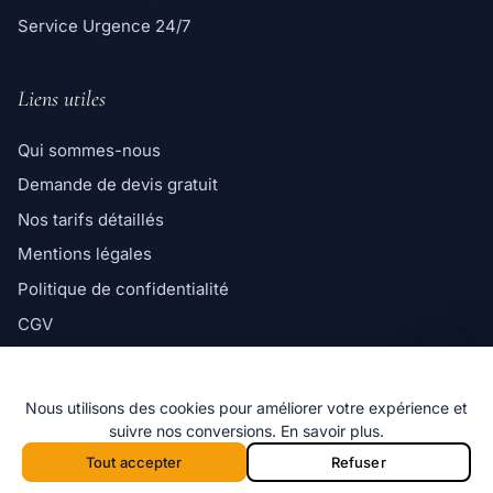
Service Urgence 24/7
Liens utiles
Qui sommes-nous
Demande de devis gratuit
Ligne directe
Nos tarifs détaillés
06 98 35 43 98
Mentions légales
Message WhatsApp
Politique de confidentialité
Réponse rapide par message
CGV
Politique de cookies
Nous utilisons des cookies pour améliorer votre expérience et
suivre nos conversions.
En savoir plus
.
Tout accepter
Refuser
© 2026 Marseille Désinsectisation — Tous
f
i
x
G
droits réservés.