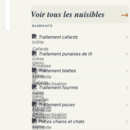
toujours par revenir Le bon...
Voir tous les nuisibles
→
décembre 17, 2024
Lire la suite
RAMPANTS
Traitement cafards
Traitement punaises de lit
Traitement blattes
Traitement fourmis
Traitement puces
Puces chiens et chats