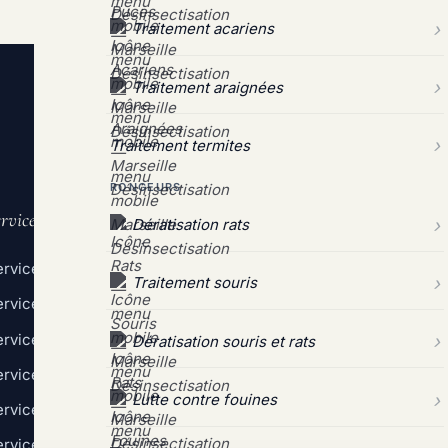
Traitement acariens
Traitement araignées
Traitement termites
RONGEURS
rvices
Liens utiles
Dératisation rats
rvice Désinsectisation
Qui sommes-nous
Traitement souris
rvice Dératisation
Demande de devis grat
ervice Dépigeonnage
Nos tarifs détaillés
Dératisation souris et rats
rvice Destruction de nids
Mentions légales
Lutte contre fouines
rvice Contrats pro
Politique de confidenti
ervice Urgence 24/7
CGV