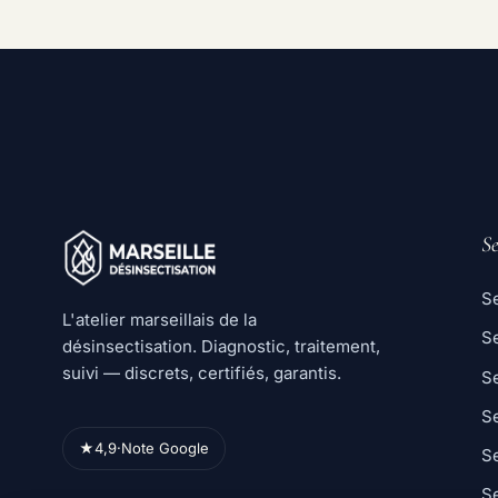
Se
Se
L'atelier marseillais de la
Se
désinsectisation. Diagnostic, traitement,
suivi — discrets, certifiés, garantis.
S
Se
★
4,9
·
Note Google
Se
S