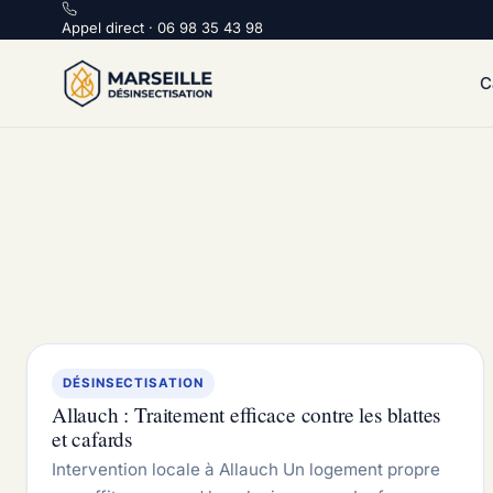
Appel direct :
Appel direct · 06 98 35 43 98
C
DÉSINSECTISATION
Allauch : Traitement efficace contre les blattes
et cafards
Intervention locale à Allauch Un logement propre