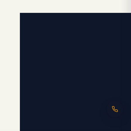
Ligne directe
06 98 35 43 98
Message WhatsApp
uit
Réponse rapide par message
alité