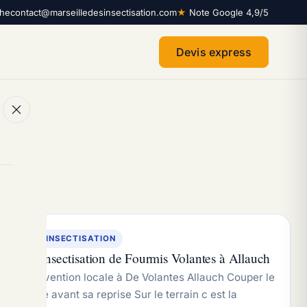
che
contact@marseilledesinsectisation.com
★
Note Google 4,9/5
Devis express
DESINSECTISATION
Désinsectisation de Fourmis Volantes à Allauch
Intervention locale à De Volantes Allauch Couper le
cycle avant sa reprise Sur le terrain c est la