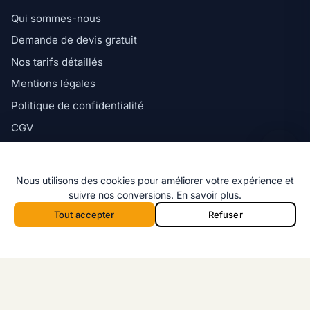
Qui sommes-nous
Demande de devis gratuit
Ligne directe
Nos tarifs détaillés
06 98 35 43 98
Mentions légales
Message WhatsApp
Politique de confidentialité
Réponse rapide par message
CGV
Politique de cookies
Nous utilisons des cookies pour améliorer votre expérience et
suivre nos conversions.
En savoir plus
.
Tout accepter
Refuser
© 2026 Marseille Désinsectisation — Tous
f
i
x
G
Appeler 06 98 35 43 98
Devis
droits réservés.
Appeler depuis la barre mobile :