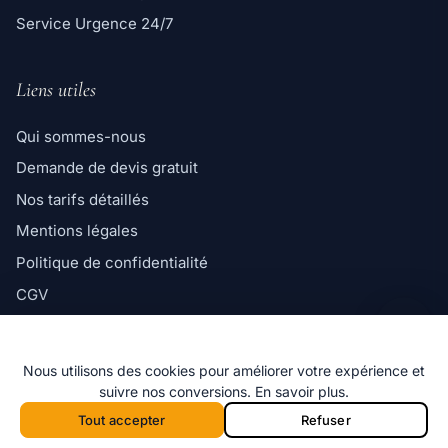
Service Urgence 24/7
Liens utiles
Qui sommes-nous
Demande de devis gratuit
Ligne directe
Nos tarifs détaillés
06 98 35 43 98
Mentions légales
Message WhatsApp
Politique de confidentialité
Réponse rapide par message
CGV
Politique de cookies
Nous utilisons des cookies pour améliorer votre expérience et
suivre nos conversions.
En savoir plus
.
Tout accepter
Refuser
© 2026 Marseille Désinsectisation — Tous
f
i
x
G
droits réservés.