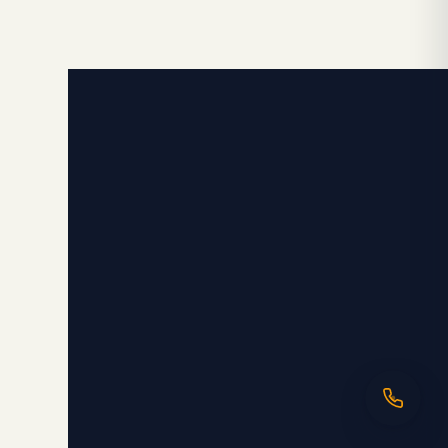
Ligne directe
06 98 35 43 98
Message WhatsApp
uit
Réponse rapide par message
alité