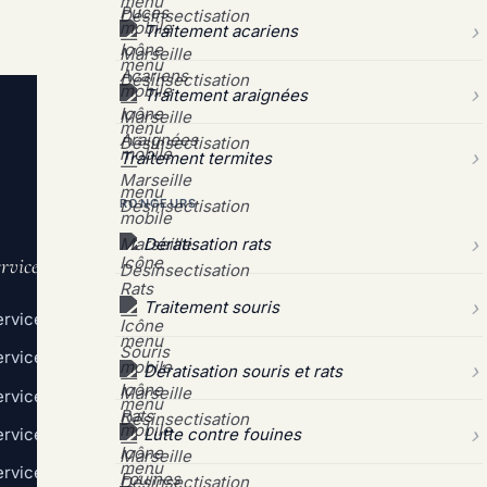
Traitement acariens
Traitement araignées
Traitement termites
RONGEURS
Dératisation rats
rvices
Liens utiles
Traitement souris
rvice Désinsectisation
Qui sommes-nous
rvice Dératisation
Demande de devis grat
Dératisation souris et rats
ervice Dépigeonnage
Nos tarifs détaillés
rvice Destruction de nids
Mentions légales
Lutte contre fouines
rvice Contrats pro
Politique de confidenti