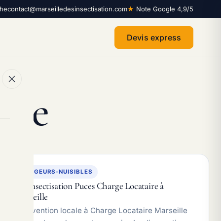
che
contact@marseilledesinsectisation.com
★
Note Google 4,9/5
Devis express
ille
RONGEURS-NUISIBLES
Désinsectisation Puces Charge Locataire à
Marseille
Intervention locale à Charge Locataire Marseille