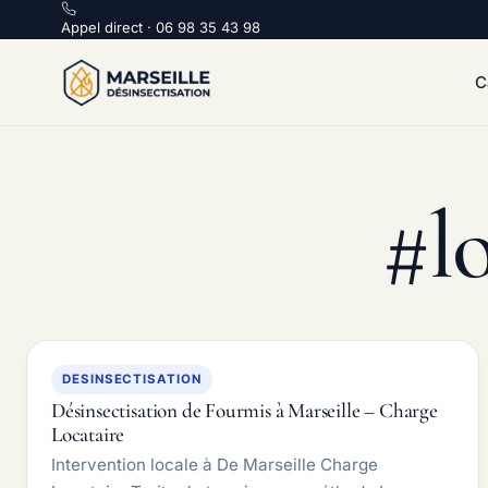
Appel direct :
Appel direct · 06 98 35 43 98
C
#lo
DESINSECTISATION
Désinsectisation de Fourmis à Marseille – Charge
Locataire
Intervention locale à De Marseille Charge