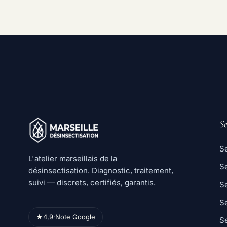
Se
Se
L'atelier marseillais de la
Se
désinsectisation. Diagnostic, traitement,
suivi — discrets, certifiés, garantis.
S
Se
★
4,9
·
Note Google
Se