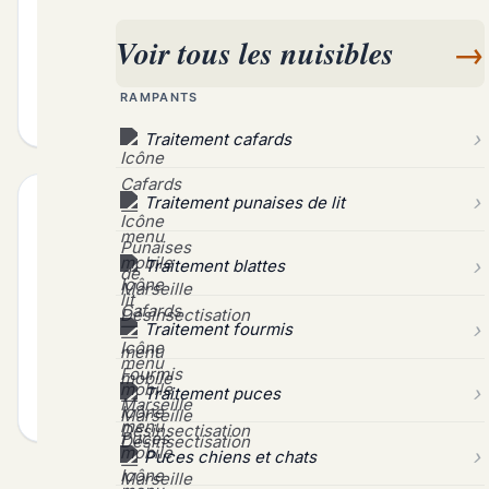
symptômes Sur le terrain c est la rigueur...
Voir tous les nuisibles
→
RAMPANTS
décembre 17, 2024
Lire la suite
Traitement cafards
Traitement punaises de lit
RONGEURS-NUISIBLES
Désinsectisation pour Appartements à Marseille
Traitement blattes
Intervention locale à Pour Appartements Marseille
Rendre la pièce plus lisible sans improvisation Le
diagnostic utile ne s arrête jamais au premier...
Traitement fourmis
Traitement puces
décembre 15, 2024
Lire la suite
Puces chiens et chats