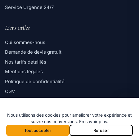
Service Urgence 24/7
Liens utiles
Qui sommes-nous
Demande de devis gratuit
Ligne directe
Nos tarifs détaillés
06 98 35 43 98
Mentions légales
Message WhatsApp
Politique de confidentialité
Réponse rapide par message
CGV
Politique de cookies
Nous utilisons des cookies pour améliorer votre expérience et
suivre nos conversions.
En savoir plus
.
Tout accepter
Refuser
© 2026 Marseille Désinsectisation — Tous
f
i
x
G
droits réservés.