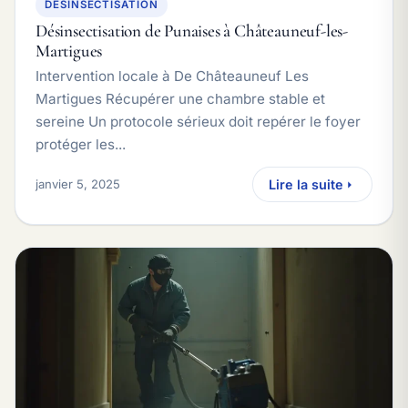
DESINSECTISATION
Désinsectisation de Punaises à Châteauneuf-les-
Martigues
Intervention locale à De Châteauneuf Les
Martigues Récupérer une chambre stable et
sereine Un protocole sérieux doit repérer le foyer
protéger les...
janvier 5, 2025
Lire la suite