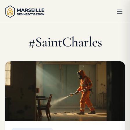
#SaintCharles