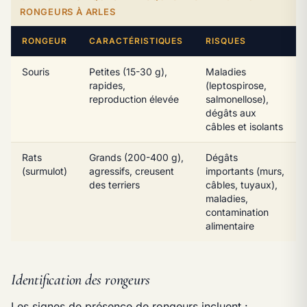
RONGEURS À ARLES
RONGEUR
CARACTÉRISTIQUES
RISQUES
Souris
Petites (15-30 g),
Maladies
rapides,
(leptospirose,
reproduction élevée
salmonellose),
dégâts aux
câbles et isolants
Rats
Grands (200-400 g),
Dégâts
(surmulot)
agressifs, creusent
importants (murs,
des terriers
câbles, tuyaux),
maladies,
contamination
alimentaire
Identification des rongeurs
Les signes de présence de rongeurs incluent :