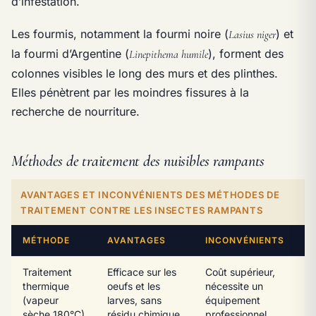
d’infestation.
Les fourmis, notamment la fourmi noire (
) et
Lasius niger
la fourmi d’Argentine (
), forment des
Linepithema humile
colonnes visibles le long des murs et des plinthes.
Elles pénètrent par les moindres fissures à la
recherche de nourriture.
Méthodes de traitement des nuisibles rampants
AVANTAGES ET INCONVÉNIENTS DES MÉTHODES DE
TRAITEMENT CONTRE LES INSECTES RAMPANTS
MÉTHODE
AVANTAGES
INCONVÉNIENTS
Traitement
Efficace sur les
Coût supérieur,
thermique
oeufs et les
nécessite un
(vapeur
larves, sans
équipement
sèche 180°C)
résidu chimique
professionnel