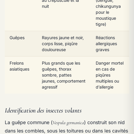
au crépuscule et la
(dengue,
nuit
chikungunya
pour le
moustique
tigre)
Guêpes
Rayures jaune et noir,
Réactions
corps lisse, piqûre
allergiques
douloureuse
graves
Frelons
Plus grands que les
Danger mortel
asiatiques
guêpes, thorax
en cas de
sombre, pattes
piqûres
jaunes, comportement
multiples ou
agressif
d’allergie
Identification des insectes volants
La guêpe commune (
) construit son nid
Vespula germanica
dans les combles, sous les toitures ou dans les cavités