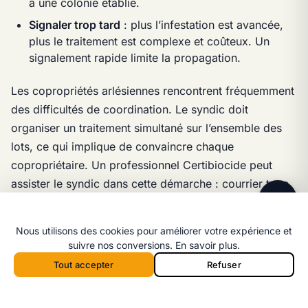
à une colonie établie.
Signaler trop tard
: plus l’infestation est avancée,
plus le traitement est complexe et coûteux. Un
signalement rapide limite la propagation.
Les copropriétés arlésiennes rencontrent fréquemment
des difficultés de coordination. Le syndic doit
Ligne directe
06 98 35 43 98
organiser un traitement simultané sur l’ensemble des
lots, ce qui implique de convaincre chaque
Message WhatsApp
Réponse rapide par message
copropriétaire. Un professionnel Certibiocide peut
assister le syndic dans cette démarche : courrier type,
planning d’intervention, devis détaillé.
Nous utilisons des cookies pour améliorer votre expérience et
suivre nos conversions.
En savoir plus
.
Comment coordonner un traitement
Tout accepter
Refuser
en copropriété à Arles ?
Appeler 06 98 35 43 98
Devis
Appeler depuis la barre mobile :