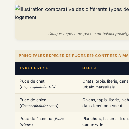
Chaque espèce de puce a un habitat privilégié 
PRINCIPALES ESPÈCES DE PUCES RENCONTRÉES À MA
TYPE DE PUCE
HABITAT
Puce de chat
Chats, tapis, literie, ca
Ctenocephalides felis
(
)
urbain marseillais.
Puce de chien
Chiens, tapis, literie, n
Ctenocephalides canis
(
)
dans l’environnement.
Pulex
Puce de l’homme (
Planchers, fissures, lite
irritans
)
centre-ville.