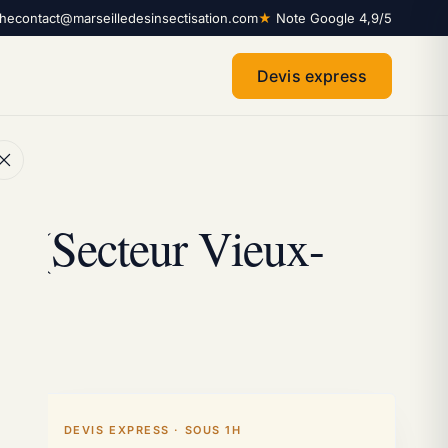
che
contact@marseilledesinsectisation.com
★
Note Google 4,9/5
Devis express
le (Secteur Vieux-
DEVIS EXPRESS · SOUS 1H