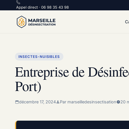
Appel direct :
Appel direct · 06 98 35 43 98
C
INSECTES-NUISIBLES
Entreprise de Désinfe
Port)
décembre 17, 2024
Par marseilledesinsectisation
20 m