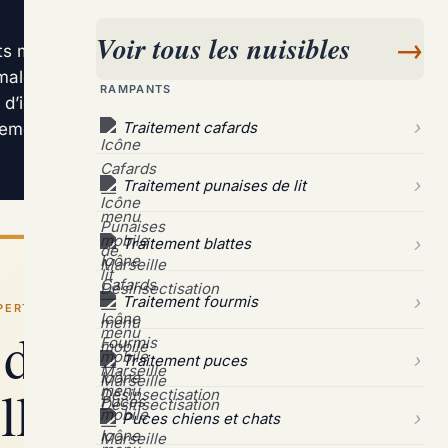
Voir tous les nuisibles
→
 marseillais, surtout dans le secteur du Vieux-
imale favorisent leur propagation. Un diagnostic
RAMPANTS
d’identifier le type de puce, d’évaluer l’ampleur
Traitement cafards
tement ciblé, avec suivi à J+14 et garantie
Traitement punaises de lit
Traitement blattes
Traitement fourmis
PERT / VIEUX-PORT
 désinfection de
Traitement puces
le : intervention
Puces chiens et chats