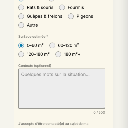
Rats & souris
Fourmis
Guêpes & frelons
Pigeons
Autre
Surface estimée
*
0–60 m²
60–120 m²
120–180 m²
180 m²+
Contexte (optionnel)
0 / 500
J’accepte d’être contacté(e) au sujet de ma