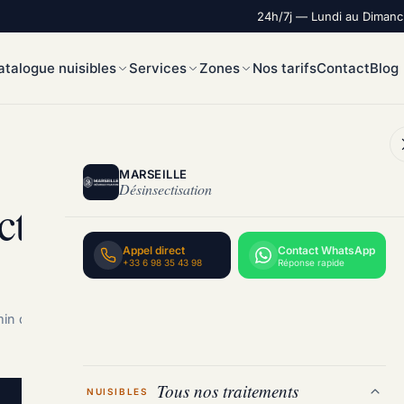
24h/7j — Lundi au Diman
atalogue nuisibles
Services
Zones
Nos tarifs
Contact
Blog
MARSEILLE
Désinsectisation
ction de Puces à Marseil
Appel direct
Contact WhatsApp
+33 6 98 35 43 98
Réponse rapide
in de lecture
Tous nos traitements
NUISIBLES