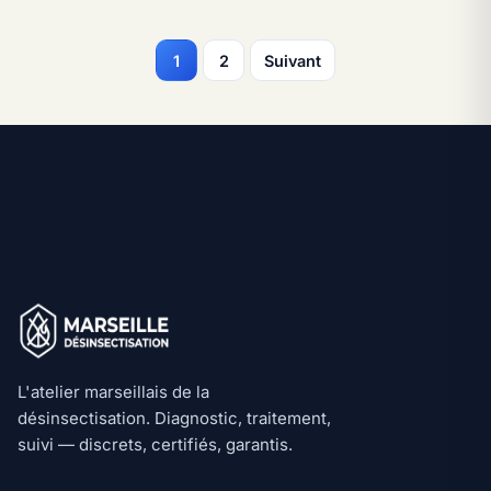
Pagination des articles
1
2
Suivant
L'atelier marseillais de la
désinsectisation. Diagnostic, traitement,
suivi — discrets, certifiés, garantis.