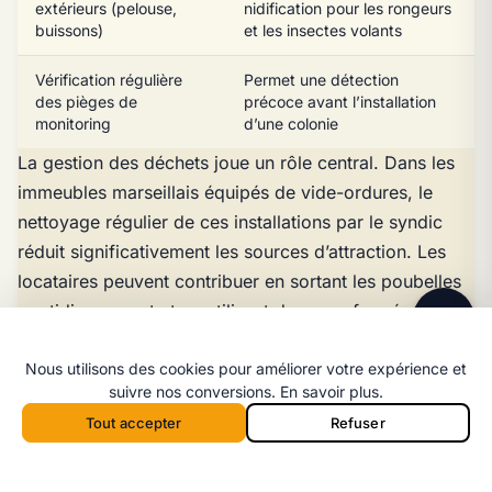
extérieurs (pelouse,
nidification pour les rongeurs
buissons)
et les insectes volants
Vérification régulière
Permet une détection
des pièges de
précoce avant l’installation
monitoring
d’une colonie
La gestion des déchets joue un rôle central. Dans les
Ligne directe
immeubles marseillais équipés de vide-ordures, le
06 98 35 43 98
nettoyage régulier de ces installations par le syndic
Message WhatsApp
réduit significativement les sources d’attraction. Les
Réponse rapide par message
locataires peuvent contribuer en sortant les poubelles
quotidiennement et en utilisant des sacs fermés
hermétiquement.
Nous utilisons des cookies pour améliorer votre expérience et
L’étanchéité du logement constitue le deuxième levier.
suivre nos conversions.
En savoir plus
.
Le calfeutrage des passages de tuyauteries à travers
Tout accepter
Refuser
les murs, la pose de brosses de portes et le grillage
Appeler 06 98 35 43 98
Devis
Appeler depuis la barre mobile :
des bouches d’aération accessibles réduisent les voies