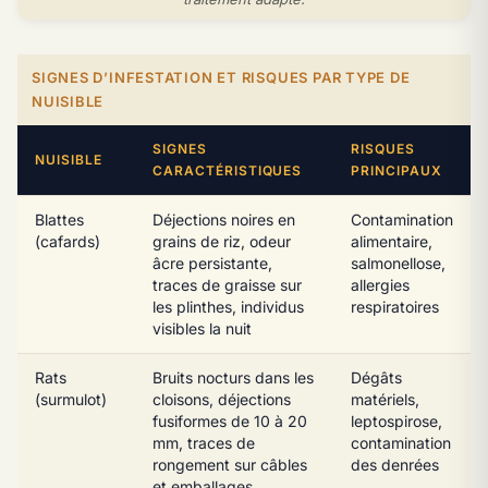
SIGNES D’INFESTATION ET RISQUES PAR TYPE DE
NUISIBLE
SIGNES
RISQUES
NUISIBLE
CARACTÉRISTIQUES
PRINCIPAUX
Blattes
Déjections noires en
Contamination
(cafards)
grains de riz, odeur
alimentaire,
âcre persistante,
salmonellose,
traces de graisse sur
allergies
les plinthes, individus
respiratoires
visibles la nuit
Rats
Bruits nocturs dans les
Dégâts
(surmulot)
cloisons, déjections
matériels,
fusiformes de 10 à 20
leptospirose,
mm, traces de
contamination
rongement sur câbles
des denrées
et emballages