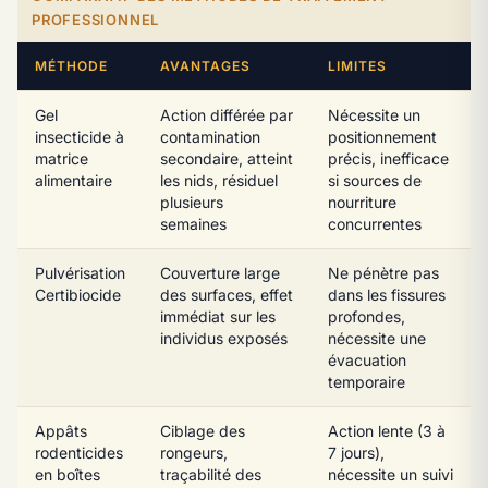
PROFESSIONNEL
MÉTHODE
AVANTAGES
LIMITES
Gel
Action différée par
Nécessite un
insecticide à
contamination
positionnement
matrice
secondaire, atteint
précis, inefficace
alimentaire
les nids, résiduel
si sources de
plusieurs
nourriture
semaines
concurrentes
Pulvérisation
Couverture large
Ne pénètre pas
Certibiocide
des surfaces, effet
dans les fissures
immédiat sur les
profondes,
individus exposés
nécessite une
évacuation
temporaire
Appâts
Ciblage des
Action lente (3 à
rodenticides
rongeurs,
7 jours),
en boîtes
traçabilité des
nécessite un suivi