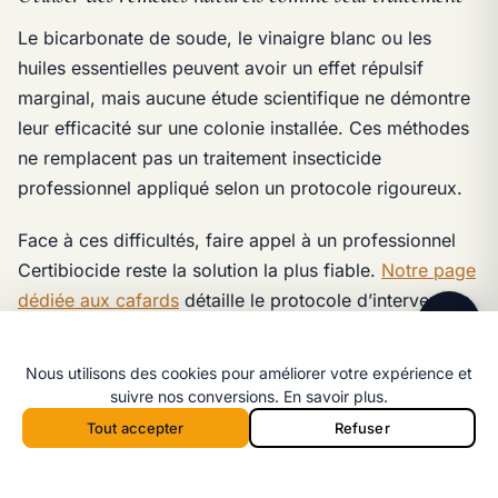
Le bicarbonate de soude, le vinaigre blanc ou les
huiles essentielles peuvent avoir un effet répulsif
marginal, mais aucune étude scientifique ne démontre
leur efficacité sur une colonie installée. Ces méthodes
ne remplacent pas un traitement insecticide
Ligne directe
professionnel appliqué selon un protocole rigoureux.
06 98 35 43 98
Face à ces difficultés, faire appel à un professionnel
Message WhatsApp
Réponse rapide par message
Certibiocide reste la solution la plus fiable.
Notre page
dédiée aux cafards
détaille le protocole d’intervention
complet.
Nous utilisons des cookies pour améliorer votre expérience et
suivre nos conversions.
En savoir plus
.
Comment coordonner un traitement
Tout accepter
Refuser
anti-cafards en copropriété ?
Appeler 06 98 35 43 98
Devis
Appeler depuis la barre mobile :